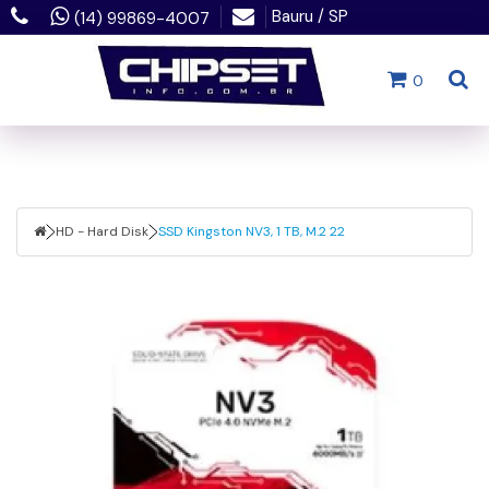
Bauru / SP
(14) 99869-4007
0
HD - Hard Disk
SSD Kingston NV3, 1 TB, M.2 22