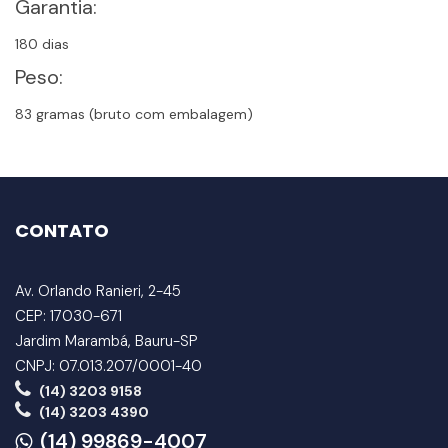
Garantia:
180 dias
Peso:
83 gramas (bruto com embalagem)
CONTATO
Av. Orlando Ranieri, 2-45
CEP: 17030-671
Jardim Marambá, Bauru-SP
CNPJ: 07.013.207/0001-40
(14) 3203 9158
(14) 3203 4390
(14) 99869-4007