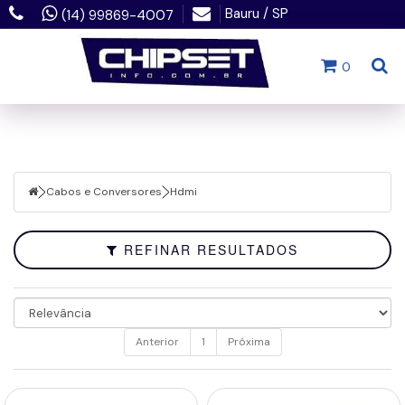
Bauru / SP
(14) 99869-4007
Filtrar
0
Fechar
Hdmi
Marcas
Cabos e Conversores
Hdmi
Faixa
de
Preço
REFINAR RESULTADOS
Anterior
1
Próxima