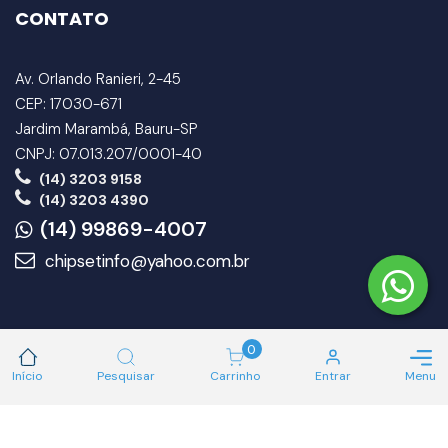
CONTATO
Av. Orlando Ranieri, 2-45
CEP: 17030-671
Jardim Marambá, Bauru-SP
CNPJ: 07.013.207/0001-40
(14) 3203 9158
(14) 3203 4390
(14) 99869-4007
chipsetinfo@yahoo.com.br
INSTITUCIONAL
LOJA
0
Início
Pesquisar
Carrinho
Entrar
Menu
Contato
Produtos
Como comprar