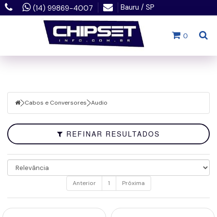
Bauru / SP
(14) 99869-4007
Filtrar
0
Fechar
Cabos
e
Conversores
Cabos e Conversores
Audio
Faixa
de
Preço
REFINAR RESULTADOS
Anterior
1
Próxima