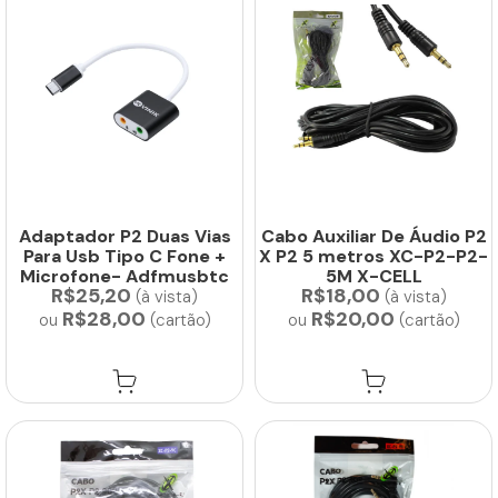
Adaptador P2 Duas Vias
Cabo Auxiliar De Áudio P2
Para Usb Tipo C Fone +
X P2 5 metros XC-P2-P2-
Microfone- Adfmusbtc
5M X-CELL
R$25,20
R$18,00
(à vista)
(à vista)
R$28,00
R$20,00
ou
(cartão)
ou
(cartão)