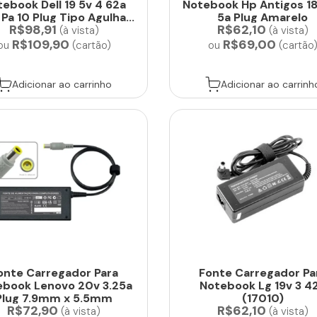
ebook Dell 19 5v 4 62a
Notebook Hp Antigos 18
Pa 10 Plug Tipo Agulha...
5a Plug Amarelo
R$98,91
R$62,10
(à vista)
(à vista)
R$109,90
R$69,00
ou
(cartão)
ou
(cartão
Adicionar ao carrinho
Adicionar ao carrinh
onte Carregador Para
Fonte Carregador Pa
ebook Lenovo 20v 3.25a
Notebook Lg 19v 3 4
Plug 7.9mm x 5.5mm
(17010)
R$72,90
R$62,10
(à vista)
(à vista)