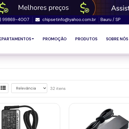
4) 99869-4007
chipsetinfo@yahoo.com.br
Bauru / SP
EPARTAMENTOS
PROMOÇÃO
PRODUTOS
SOBRE NÓS
32 itens