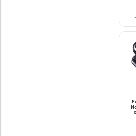
F
No
X