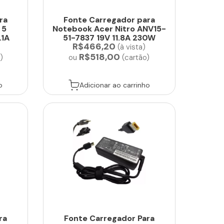
ra
Fonte Carregador para
 5
Notebook Acer Nitro ANV15-
.1A
51-7837 19V 11.8A 230W
R$466,20
(à vista)
R$518,00
)
ou
(cartão)
o
Adicionar ao carrinho
ra
Fonte Carregador Para