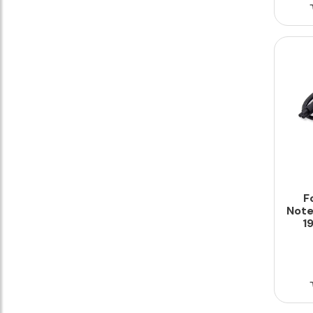
F
Note
1