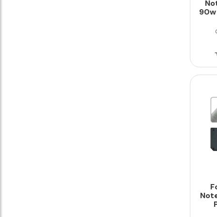
Not
90w 
F
Not