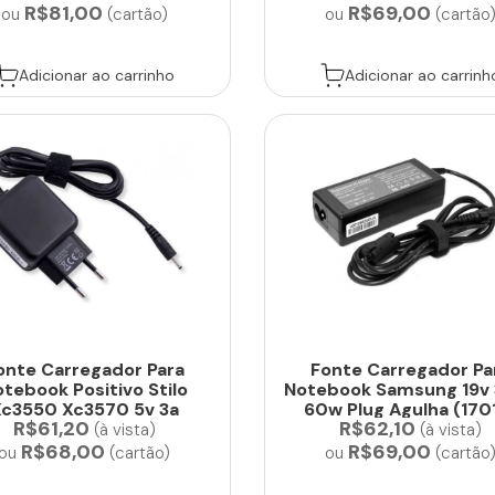
R$81,00
R$69,00
ou
(cartão)
ou
(cartão
Adicionar ao carrinho
Adicionar ao carrinh
onte Carregador Para
Fonte Carregador Pa
tebook Positivo Stilo
Notebook Samsung 19v 
c3550 Xc3570 5v 3a
60w Plug Agulha (170
R$61,20
R$62,10
(17052)
(à vista)
(à vista)
R$68,00
R$69,00
ou
(cartão)
ou
(cartão