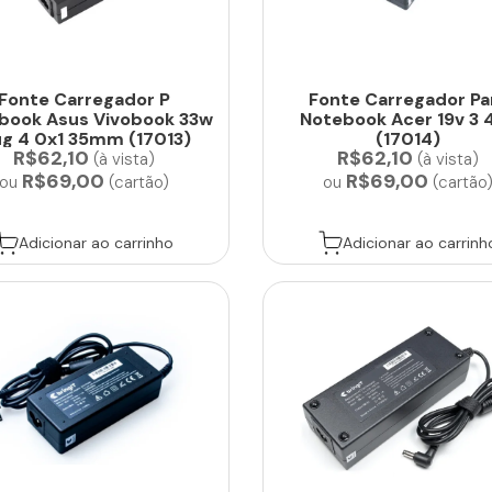
Fonte Carregador P
Fonte Carregador Pa
abook Asus Vivobook 33w
Notebook Acer 19v 3 
ug 4 0x1 35mm (17013)
(17014)
R$62,10
R$62,10
(à vista)
(à vista)
R$69,00
R$69,00
ou
(cartão)
ou
(cartão
Adicionar ao carrinho
Adicionar ao carrinh