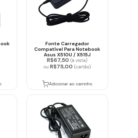
book
Fonte Carregador
A
Compatível Para Notebook
Asus X510U / X515J
R$67,50
(à vista)
R$75,00
)
ou
(cartão)
o
Adicionar ao carrinho