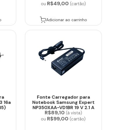
R$49,00
)
ou
(cartão)
o
Adicionar ao carrinho
ra
Fonte Carregador para
3 16a
Notebook Samsung Expert
15)
NP350XAA-VD1BR 19 V 2.1 A
R$89,10
40 W
(à vista)
R$99,00
)
ou
(cartão)