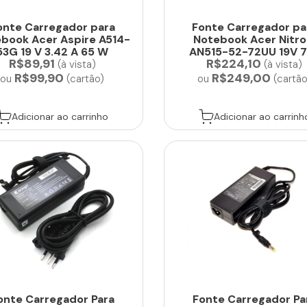
onte Carregador para
Fonte Carregador pa
book Acer Aspire A514-
Notebook Acer Nitro
53G 19 V 3.42 A 65 W
AN515-52-72UU 19V 7
R$89,91
R$224,10
130W ...
(à vista)
(à vista)
R$99,90
R$249,00
ou
(cartão)
ou
(cartão
Adicionar ao carrinho
Adicionar ao carrinh
onte Carregador Para
Fonte Carregador Pa