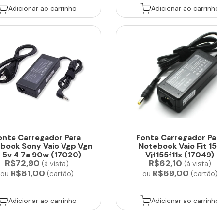
Adicionar ao carrinho
Adicionar ao carrinh
onte Carregador Para
Fonte Carregador Pa
book Sony Vaio Vgp Vgn
Notebook Vaio Fit 1
9 5v 4 7a 90w (17020)
Vjf155f11x (17049)
R$72,90
R$62,10
(à vista)
(à vista)
R$81,00
R$69,00
ou
(cartão)
ou
(cartão
Adicionar ao carrinho
Adicionar ao carrinh