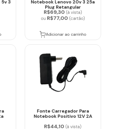
 5v 3
Notebook Lenovo 20v 3 25a
Plug Retangular
R$69,30
(à vista)
R$77,00
)
ou
(cartão)
o
Adicionar ao carrinho
ra
Fonte Carregador Para
2a
Notebook Positivo 12V 2A
R$44,10
(à vista)