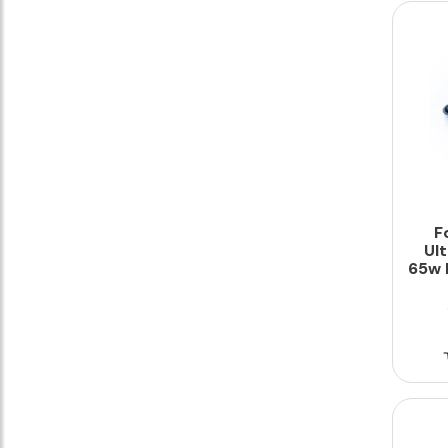
F
Ult
65w 