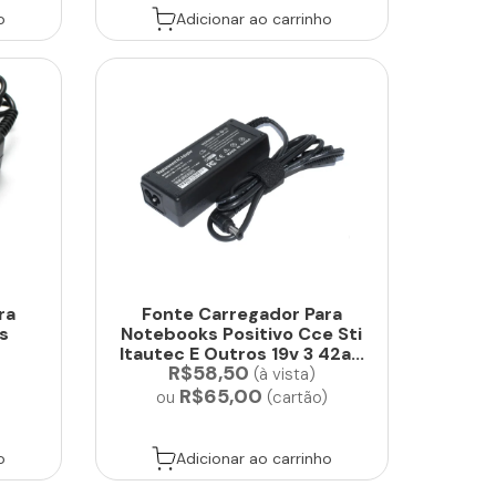
o
Adicionar ao carrinho
ra
Fonte Carregador Para
5s
Notebooks Positivo Cce Sti
Itautec E Outros 19v 3 42a...
R$58,50
(à vista)
R$65,00
)
ou
(cartão)
o
Adicionar ao carrinho