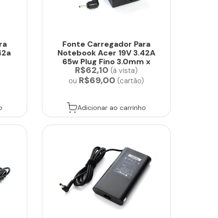
ra
Fonte Carregador Para
42a
Notebook Acer 19V 3.42A
65w Plug Fino 3.0mm x
R$62,10
1.1mm...
(à vista)
R$69,00
)
ou
(cartão)
o
Adicionar ao carrinho