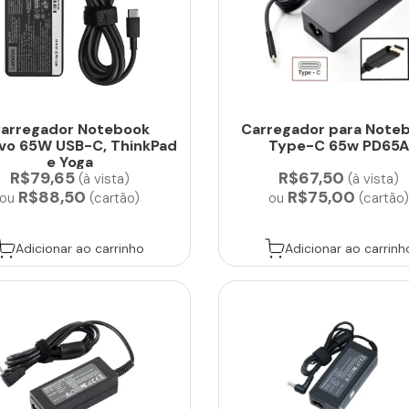
arregador Notebook
Carregador para Note
vo 65W USB-C, ThinkPad
Type-C 65w PD65
e Yoga
R$79,65
R$67,50
(à vista)
(à vista)
R$88,50
R$75,00
ou
(cartão)
ou
(cartão
Adicionar ao carrinho
Adicionar ao carrinh