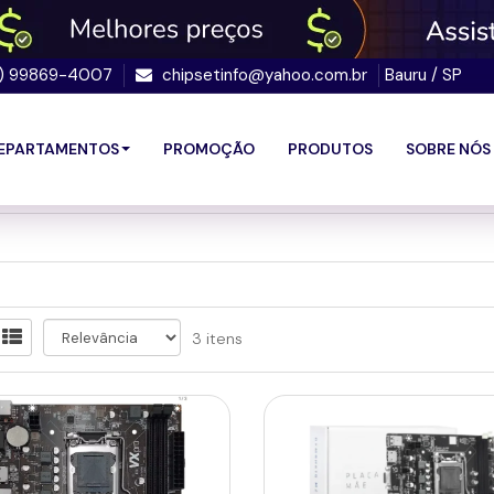
4) 99869-4007
chipsetinfo@yahoo.com.br
Bauru / SP
EPARTAMENTOS
PROMOÇÃO
PRODUTOS
SOBRE NÓS
3 itens