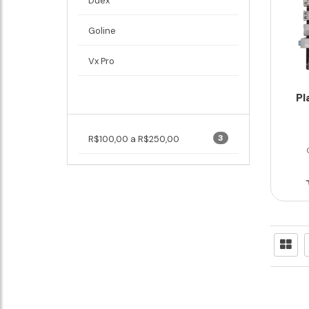
Duex
Goline
Vx Pro
Pl
Faixa de Preço
3
R$100,00 a R$250,00