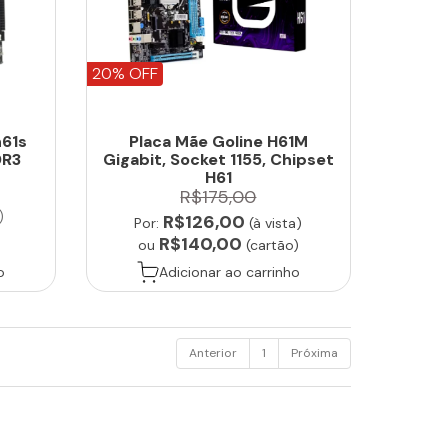
20% OFF
h61s
Placa Mãe Goline H61M
DR3
Gigabit, Socket 1155, Chipset
H61
R$175,00
)
R$126,00
Por:
(à vista)
R$140,00
ou
(cartão)
o
Adicionar ao carrinho
Anterior
1
Próxima