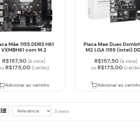
aca Mãe 1155 DDR3 H61
Placa Mae Duex Dxmb
VXMBH61 com M.2
M2 LGA 1155 (intel) D
R$157,50
R$157,50
(à vista)
(à vista)
R$175,00
R$175,00
ou
(cartão)
ou
(cartão
Adicionar ao carrinho
Adicionar ao carrinh
3 itens