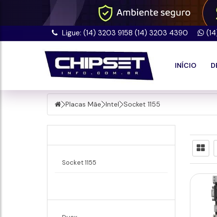
Ligue: (14) 3203 9158 (14) 3203 4390
(1
INÍCIO
D
Placas Mãe
Intel
Socket 1155
Intel
Socket 1155
Marcas