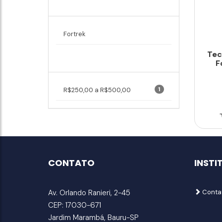
Marcas
Fortrek
Tec
Faixa de Preço
F
1
R$250,00 a R$500,00
CONTATO
INSTI
Av. Orlando Ranieri, 2-45
Conta
CEP: 17030-671
Jardim Marambá, Bauru-SP