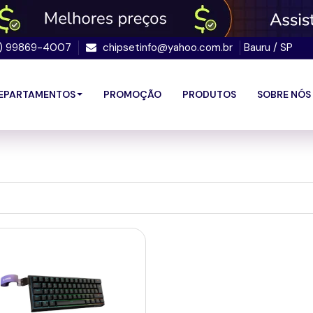
4) 99869-4007
chipsetinfo@yahoo.com.br
Bauru / SP
EPARTAMENTOS
PROMOÇÃO
PRODUTOS
SOBRE NÓS