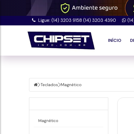
Ligue: (14) 3203 9158 (14) 3203 4390
(1
INÍCIO
D
Teclados
Magnético
Teclados
Magnético