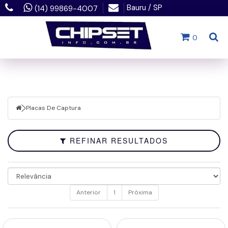
Bauru / SP
(14) 99869-4007
Filtrar
0
Fechar
Placas
De
Captura
Placas De Captura
Marcas
Faixa
REFINAR RESULTADOS
de
Preço
Anterior
1
Próxima