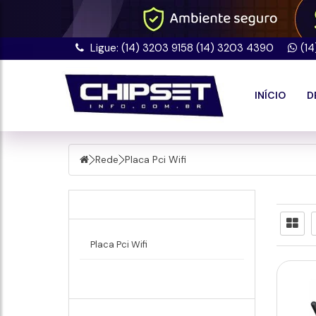
Ligue: (14) 3203 9158 (14) 3203 4390
(1
INÍCIO
D
Rede
Placa Pci Wifi
Rede
Placa Pci Wifi
Marcas