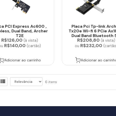
ca PCI Express Ac600 ,
Placa Pci Tp-link Arc
less, Dual Band, Archer
Tx20e Wi-fi 6 PCie Ax
T2E
Dual Band Bluetooth 
R$126,00
R$208,80
(à vista)
(à vista)
R$140,00
R$232,00
ou
(cartão)
ou
(cartão
Adicionar ao carrinho
Adicionar ao carrinh
6 itens