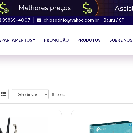
4) 99869-4007
chipsetinfo@yahoo.com.br
Bauru / SP
EPARTAMENTOS
PROMOÇÃO
PRODUTOS
SOBRE NÓS
6 itens