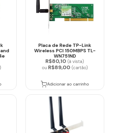
nk
Placa de Rede TP-Link
Band
Wireless PCI 150MBPS TL-
4e
WN751ND
R$80,10
(à vista)
R$89,00
)
ou
(cartão)
o
Adicionar ao carrinho