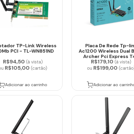
tador TP-Link Wireless
Placa De Rede Tp-li
0Mb PCI - TL-WN851ND
Ac1200 Wireless Dual 
Archer Pci Express T
R$94,50
R$179,10
(à vista)
(à vista)
R$105,00
R$199,00
ou
(cartão)
ou
(cartão
Adicionar ao carrinho
Adicionar ao carrinh