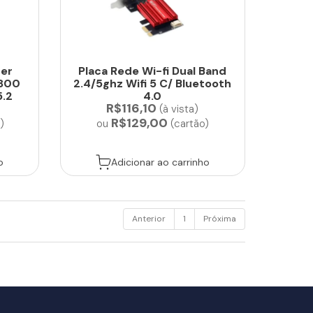
her
Placa Rede Wi-fi Dual Band
1800
2.4/5ghz Wifi 5 C/ Bluetooth
5.2
4.0
R$116,10
(à vista)
R$129,00
)
ou
(cartão)
o
Adicionar ao carrinho
Anterior
1
Próxima