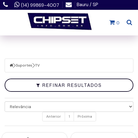
Bauru / SP
(14) 99869-4007
Filtrar
0
Fechar
Suportes
Faixa
de
Suportes
TV
Preço
REFINAR RESULTADOS
Anterior
1
Próxima