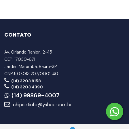
CONTATO
Av. Orlando Ranieri, 2-45
CEP: 17030-671
Jardim Marambá, Bauru-SP
CNPJ: 07.013.207/0001-40
(14) 3203 9158
(14) 3203 4390
(14) 99869-4007
chipsetinfo@yahoo.com.br
INSTITUCIONAL
LOJA