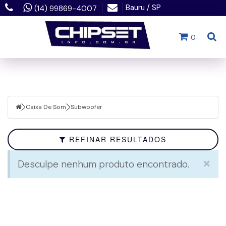
Bauru / SP
(14) 99869-4007
Filtrar
0
Fechar
Categorias
Acessórios
Caixa De Som
Subwoofer
Para
Notebook
REFINAR RESULTADOS
Adaptadores
×
Desculpe nenhum produto encontrado.
Automação
Apresentador
Baterias
/